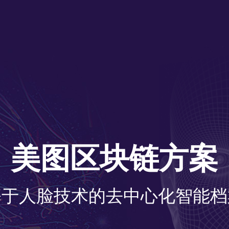
美
图
区
块
链
方
案
基
于
人
脸
技
术
的
去
中
心
化
智
能
档